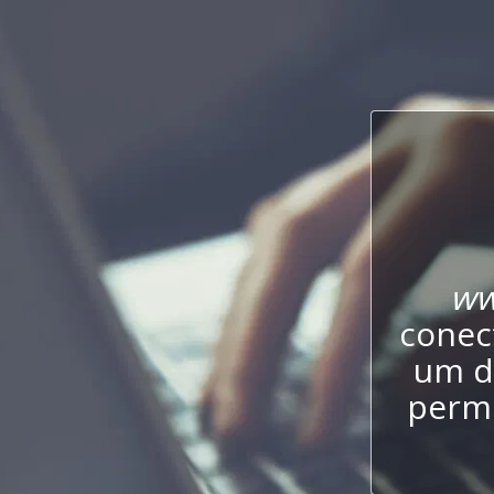
ww
conect
um d
permi