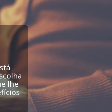
stá
escolha
e lhe
fícios